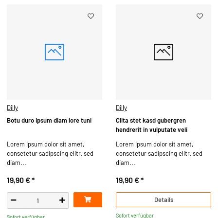
Dilly
Dilly
Botu duro ipsum diam lore tuni
Clita stet kasd gubergren
hendrerit in vulputate veli
Lorem ipsum dolor sit amet,
Lorem ipsum dolor sit amet,
consetetur sadipscing elitr, sed
consetetur sadipscing elitr, sed
diam...
diam...
19,90 €
*
19,90 €
*
Details
Sofort verfügbar
Sofort verfügbar