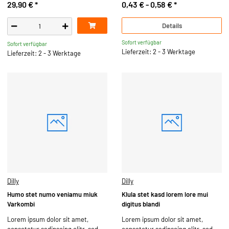
29,90 €
*
0,43 € -
0,58 €
*
Details
Sofort verfügbar
Sofort verfügbar
Lieferzeit: 2 - 3 Werktage
Lieferzeit: 2 - 3 Werktage
Dilly
Dilly
Humo stet numo veniamu miuk
Klula stet kasd lorem lore mui
Varkombi
digitus blandi
Lorem ipsum dolor sit amet,
Lorem ipsum dolor sit amet,
consetetur sadipscing elitr, sed
consetetur sadipscing elitr, sed