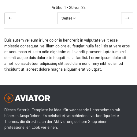
Artikel 1 - 20 von 22
Seite
1
Duis autem vel eum iriure dolor in hendrerit in vulputate velit esse
molestie consequat, vel illum dolore eu feugiat nulla facilisis at vero eros
et accumsan et iusto odio dignissim qui blandit praesent luptatum zzril
delenit augue duis dolore te feugait nulla facilisi. Lorem ipsum dolor sit
amet, consectetuer adipiscing elit, sed diam nonummy nibh euismod
tincidunt ut laoreet dolore magna aliquam erat volutpat.
Dieses Material-Template ist ideal für wachsende Unternehmen mit
höheren Ansprüchen. Es beinhaltet verschiedene vorkonfigurierte
Themes, die direkt nach der Aktivierung deinem Shop einen
professionellen Look verleihen.