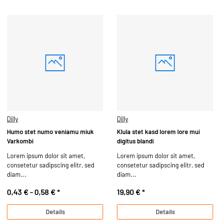
Dilly
Dilly
Humo stet numo veniamu miuk
Klula stet kasd lorem lore mui
Varkombi
digitus blandi
Lorem ipsum dolor sit amet,
Lorem ipsum dolor sit amet,
consetetur sadipscing elitr, sed
consetetur sadipscing elitr, sed
diam...
diam...
0,43 € -
0,58 €
*
19,90 €
*
Details
Details