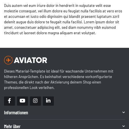
Duis autem vel eum iriure dolor in hendrerit in vulputate velit esse
molestie consequat, vel illum dolore eu feugiat nulla facilisis at vero eros
et accumsan et iusto odio dignissim qui blandit praesent luptatum zzril
delenit augue duis dolore te feugait nulla facilisi. Lorem ipsum dolor sit
amet, consectetuer adipiscing elit, sed diam nonummy nibh euismod
tincidunt ut laoreet dolore magna aliquam erat volutpat.
Dieses Material-Template ist ideal für wachsende Unternehmen mit
höheren Ansprüchen. Es beinhaltet verschiedene vorkonfigurierte
Themes, die direkt nach der Aktivierung deinem Shop einen
professionellen Look verleihen.
Informationen
Mehr über