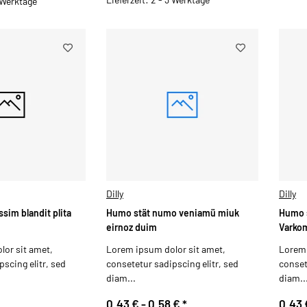
3 Werktage
Dilly
Dilly
ssim blandit plita
Humo stät numo veniamü miuk
Humo 
eirnoz duim
Varko
or sit amet,
Lorem ipsum dolor sit amet,
Lorem 
scing elitr, sed
consetetur sadipscing elitr, sed
conset
diam...
diam..
0,43 € -
0,58 €
*
0,43 