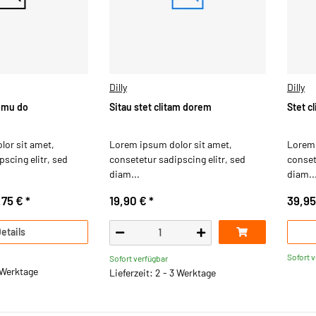
Dilly
Dilly
omu do
Sitau stet clitam dorem
Stet c
or sit amet,
Lorem ipsum dolor sit amet,
Lorem 
scing elitr, sed
consetetur sadipscing elitr, sed
conset
diam...
diam..
,75 €
*
19,90 €
*
39,9
etails
Sofort 
Sofort verfügbar
3 Werktage
Lieferzeit: 2 - 3 Werktage