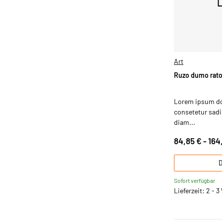
Art
Ruzo dumo rat
Lorem ipsum dol
consetetur sadip
diam...
84,85 € -
164
D
Sofort verfügbar
Lieferzeit: 2 - 