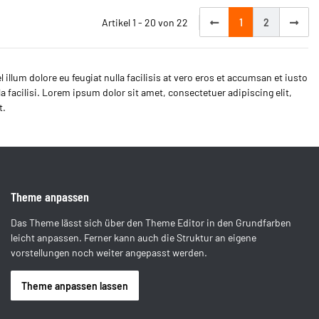
Artikel 1 - 20 von 22
1
2
 illum dolore eu feugiat nulla facilisis at vero eros et accumsan et iusto
la facilisi. Lorem ipsum dolor sit amet, consectetuer adipiscing elit,
t.
Theme anpassen
Das Theme lässt sich über den Theme Editor in den Grundfarben
leicht anpassen. Ferner kann auch die Struktur an eigene
vorstellungen noch weiter angepasst werden.
Theme anpassen lassen