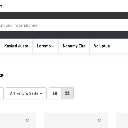
rt
Kasked Justo
Loremo
Nonumy Eira
Voluptua
se
Artikel pro Seite