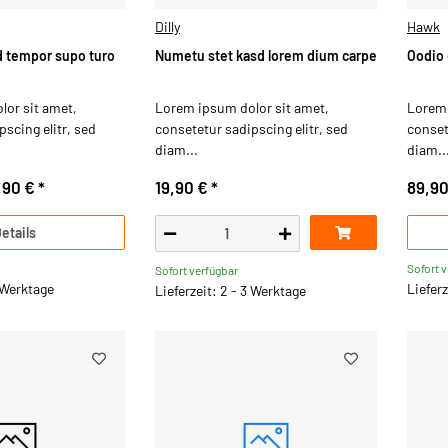
Dilly
Hawk
 tempor supo turo
Numetu stet kasd lorem dium carpe
Oodio 
or sit amet,
Lorem ipsum dolor sit amet,
Lorem 
scing elitr, sed
consetetur sadipscing elitr, sed
conset
diam...
diam..
,90 €
*
19,90 €
*
89,9
etails
Sofort 
Sofort verfügbar
3 Werktage
Lieferz
Lieferzeit: 2 - 3 Werktage