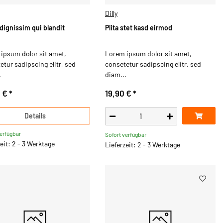
Dilly
dignissim qui blandit
Plita stet kasd eirmod
ipsum dolor sit amet,
Lorem ipsum dolor sit amet,
etur sadipscing elitr, sed
consetetur sadipscing elitr, sed
.
diam...
0 €
*
19,90 €
*
Details
verfügbar
Sofort verfügbar
eit: 2 - 3 Werktage
Lieferzeit: 2 - 3 Werktage