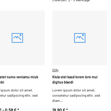
Dilly
stet numo veniamu miuk
Klula stet kasd lorem lore mui
mbi
digitus blandi
ipsum dolor sit amet,
Lorem ipsum dolor sit amet,
etur sadipscing elitr, sed
consetetur sadipscing elitr, sed
.
diam...
€ -
0,58 €
*
19,90 €
*