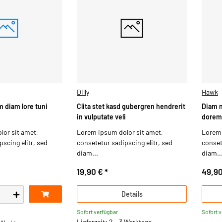
Dilly
Hawk
 diam lore tuni
Clita stet kasd gubergren hendrerit
Diam 
in vulputate veli
dorem
or sit amet,
Lorem ipsum dolor sit amet,
Lorem 
scing elitr, sed
consetetur sadipscing elitr, sed
conset
diam...
diam..
19,90 €
*
49,9
Details
Sofort verfügbar
Sofort 
Lieferzeit: 2 - 3 Werktage