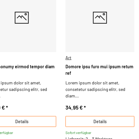
Art
nonumy eirmod tempor diam
Domore ipsu furo mui ipsum retum
ref
ipsum dolor sit amet,
Lorem ipsum dolor sit amet,
etur sadipscing elitr, sed
consetetur sadipscing elitr, sed
.
diam...
0 €
*
34,95 €
*
Details
Details
verfügbar
Sofort verfügbar
Lieferzeit: 2 - 3 Werktage