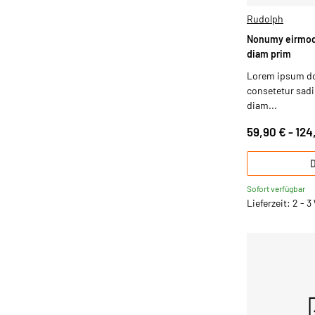
Rudolph
Nonumy eirmod
diam prim
Lorem ipsum dol
consetetur sadip
diam...
59,90 € -
124
D
Sofort verfügbar
Lieferzeit: 2 - 