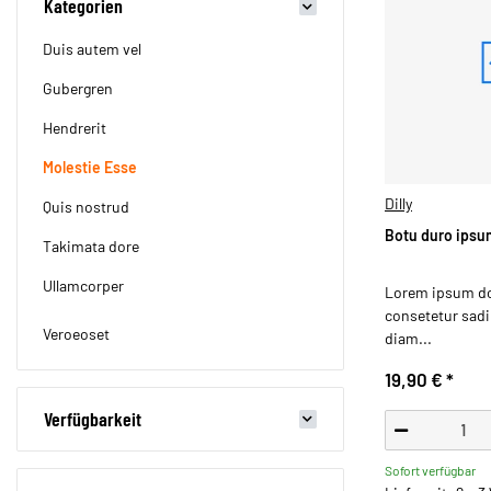
Kategorien
Duis autem vel
Gubergren
Hendrerit
Molestie Esse
Dilly
Quis nostrud
Botu duro ipsum
Takimata dore
Ullamcorper
Lorem ipsum dol
consetetur sadip
Veroeoset
diam...
19,90 €
*
Verfügbarkeit
Sofort verfügbar