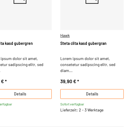
Hawk
lita kasd gubergren
Steta clita kasd gubergran
ipsum dolor sit amet,
Lorem ipsum dolor sit amet,
etur sadipscing elitr, sed
consetetur sadipscing elitr, sed
.
diam...
5 €
*
39,90 €
*
Details
Details
verfügbar
Sofort verfügbar
Lieferzeit: 2 - 3 Werktage