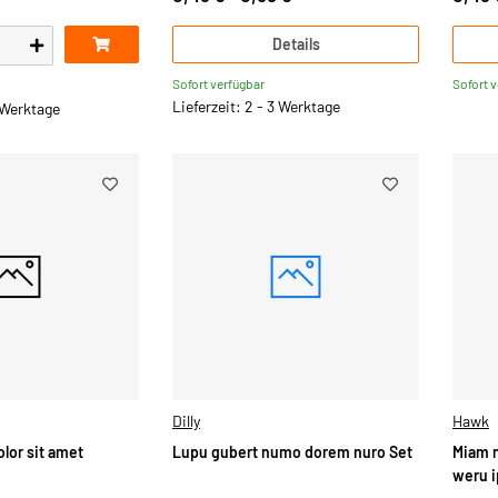
Details
Sofort verfügbar
Sofort 
Lieferzeit: 2 - 3 Werktage
3 Werktage
Dilly
Hawk
lor sit amet
Lupu gubert numo dorem nuro Set
Miam 
weru 