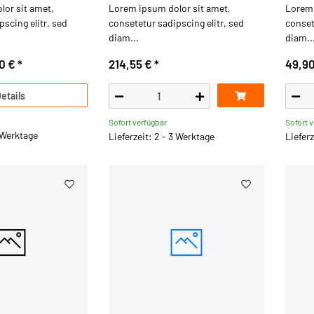
or sit amet,
Lorem ipsum dolor sit amet,
Lorem 
scing elitr, sed
consetetur sadipscing elitr, sed
conset
diam...
diam..
0 €
*
214,55 €
*
49,9
etails
Sofort verfügbar
Sofort 
3 Werktage
Lieferzeit: 2 - 3 Werktage
Lieferz