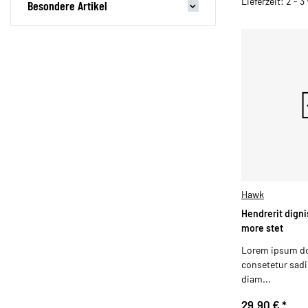
Lieferzeit: 2 - 
Besondere Artikel
Hawk
Hendrerit digni
more stet
Lorem ipsum dol
consetetur sadip
diam...
29,90 €
*