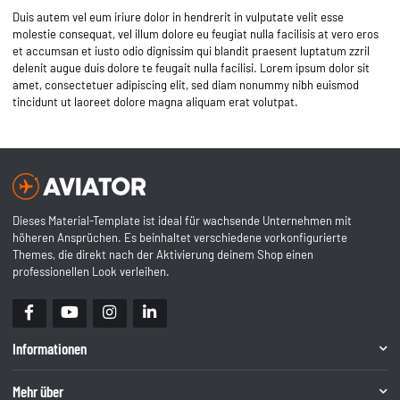
Duis autem vel eum iriure dolor in hendrerit in vulputate velit esse
molestie consequat, vel illum dolore eu feugiat nulla facilisis at vero eros
et accumsan et iusto odio dignissim qui blandit praesent luptatum zzril
delenit augue duis dolore te feugait nulla facilisi. Lorem ipsum dolor sit
amet, consectetuer adipiscing elit, sed diam nonummy nibh euismod
tincidunt ut laoreet dolore magna aliquam erat volutpat.
Dieses Material-Template ist ideal für wachsende Unternehmen mit
höheren Ansprüchen. Es beinhaltet verschiedene vorkonfigurierte
Themes, die direkt nach der Aktivierung deinem Shop einen
professionellen Look verleihen.
Informationen
Mehr über