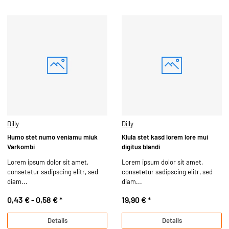
Dilly
Dilly
Humo stet numo veniamu miuk
Klula stet kasd lorem lore mui
Varkombi
digitus blandi
Lorem ipsum dolor sit amet,
Lorem ipsum dolor sit amet,
consetetur sadipscing elitr, sed
consetetur sadipscing elitr, sed
diam...
diam...
0,43 € -
0,58 €
*
19,90 €
*
Details
Details