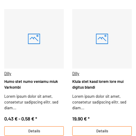
Dilly
Dilly
Humo stet numo veniamu miuk
Klula stet kasd lorem lore mui
Varkombi
digitus blandi
Lorem ipsum dolor sit amet,
Lorem ipsum dolor sit amet,
consetetur sadipscing elitr, sed
consetetur sadipscing elitr, sed
diam...
diam...
0,43 € -
0,58 €
*
19,90 €
*
Details
Details