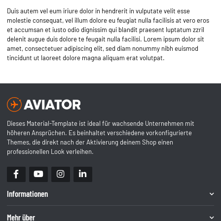
Duis autem vel eum iriure dolor in hendrerit in vulputate velit esse
molestie consequat, vel illum dolore eu feugiat nulla facilisis at vero eros
et accumsan et iusto odio dignissim qui blandit praesent luptatum zzril
delenit augue duis dolore te feugait nulla facilisi. Lorem ipsum dolor sit
amet, consectetuer adipiscing elit, sed diam nonummy nibh euismod
tincidunt ut laoreet dolore magna aliquam erat volutpat.
Dieses Material-Template ist ideal für wachsende Unternehmen mit
höheren Ansprüchen. Es beinhaltet verschiedene vorkonfigurierte
Themes, die direkt nach der Aktivierung deinem Shop einen
professionellen Look verleihen.
Informationen
Mehr über