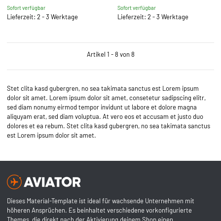
Sofort verfügbar
Sofort verfügbar
Lieferzeit: 2 - 3 Werktage
Lieferzeit: 2 - 3 Werktage
Artikel 1 - 8 von 8
Stet clita kasd gubergren, no sea takimata sanctus est Lorem ipsum
dolor sit amet. Lorem ipsum dolor sit amet, consetetur sadipscing elitr,
sed diam nonumy eirmod tempor invidunt ut labore et dolore magna
aliquyam erat, sed diam voluptua. At vero eos et accusam et justo duo
dolores et ea rebum. Stet clita kasd gubergren, no sea takimata sanctus
est Lorem ipsum dolor sit amet.
Dieses Material-Template ist ideal für wachsende Unternehmen mit
höheren Ansprüchen. Es beinhaltet verschiedene vorkonfigurierte
Themes, die direkt nach der Aktivierung deinem Shop einen