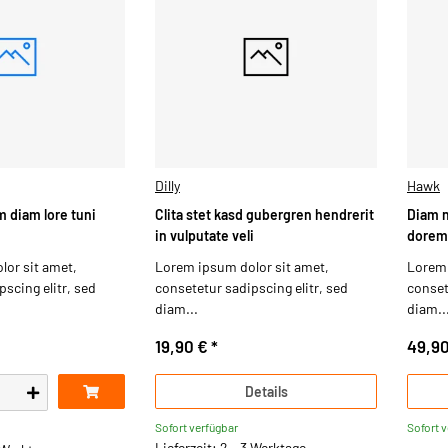
Dilly
Hawk
 diam lore tuni
Clita stet kasd gubergren hendrerit
Diam 
in vulputate veli
dorem
or sit amet,
Lorem ipsum dolor sit amet,
Lorem 
scing elitr, sed
consetetur sadipscing elitr, sed
conset
diam...
diam..
19,90 €
*
49,9
Details
Sofort verfügbar
Sofort 
Lieferzeit: 2 - 3 Werktage