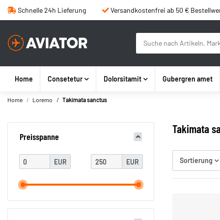
Schnelle 24h Lieferung
Versandkostenfrei ab 50 € Bestellwe
Home
Consetetur
Dolorsitamit
Gubergren amet
Home
Loremo
Takimata sanctus
Takimata s
Preisspanne
Sortierung
EUR
EUR