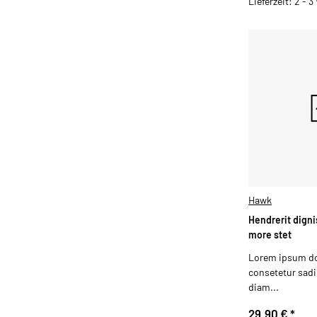
Lieferzeit: 2 - 
Hawk
Hendrerit digni
more stet
Lorem ipsum dol
consetetur sadip
diam...
29,90 €
*