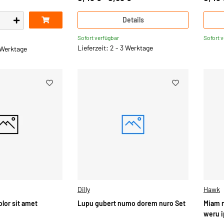
Details
Sofort verfügbar
Sofort 
Lieferzeit: 2 - 3 Werktage
3 Werktage
Dilly
Hawk
lor sit amet
Lupu gubert numo dorem nuro Set
Miam 
weru 