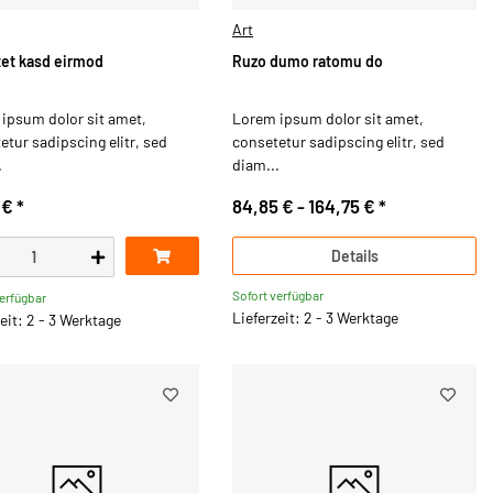
Art
stet kasd eirmod
Ruzo dumo ratomu do
ipsum dolor sit amet,
Lorem ipsum dolor sit amet,
etur sadipscing elitr, sed
consetetur sadipscing elitr, sed
.
diam...
 €
*
84,85 € -
164,75 €
*
Details
Sofort verfügbar
verfügbar
Lieferzeit: 2 - 3 Werktage
eit: 2 - 3 Werktage