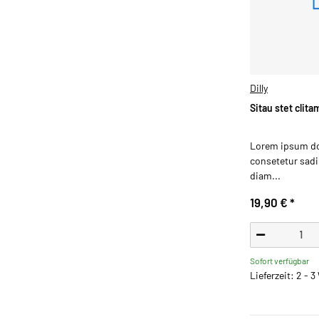
Dilly
Sitau stet clit
Lorem ipsum dol
consetetur sadip
diam...
19,90 €
*
Sofort verfügbar
Lieferzeit: 2 - 