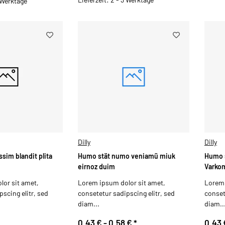
3 Werktage
Dilly
Dilly
ssim blandit plita
Humo stät numo veniamü miuk
Humo 
eirnoz duim
Varko
or sit amet,
Lorem ipsum dolor sit amet,
Lorem 
scing elitr, sed
consetetur sadipscing elitr, sed
conset
diam...
diam..
0,43 € -
0,58 €
*
0,43 