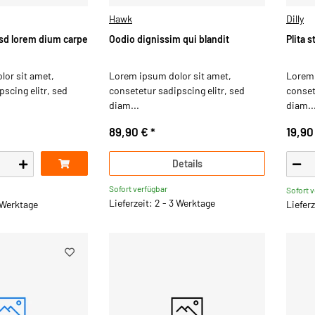
Hawk
Dilly
sd lorem dium carpe
Oodio dignissim qui blandit
Plita 
or sit amet,
Lorem ipsum dolor sit amet,
Lorem 
scing elitr, sed
consetetur sadipscing elitr, sed
conset
diam...
diam..
89,90 €
*
19,90
Details
Sofort verfügbar
Sofort 
Lieferzeit: 2 - 3 Werktage
3 Werktage
Lieferz