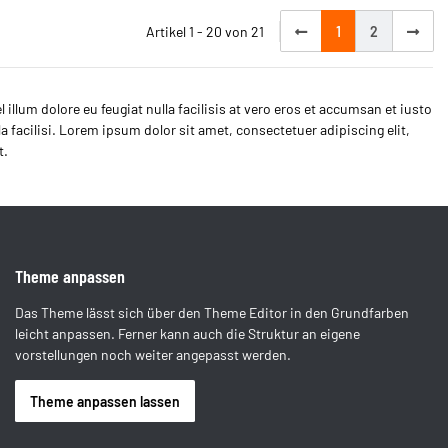
Artikel 1 - 20 von 21
1
2
 illum dolore eu feugiat nulla facilisis at vero eros et accumsan et iusto
la facilisi. Lorem ipsum dolor sit amet, consectetuer adipiscing elit,
t.
Theme anpassen
Das Theme lässt sich über den Theme Editor in den Grundfarben
leicht anpassen. Ferner kann auch die Struktur an eigene
vorstellungen noch weiter angepasst werden.
Theme anpassen lassen