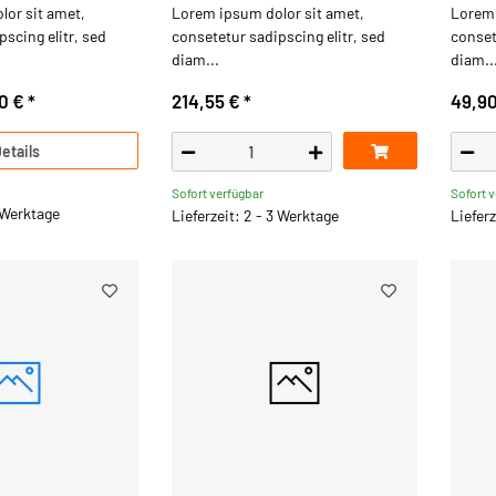
or sit amet,
Lorem ipsum dolor sit amet,
Lorem 
scing elitr, sed
consetetur sadipscing elitr, sed
conset
diam...
diam..
0 €
*
214,55 €
*
49,9
etails
Sofort verfügbar
Sofort 
3 Werktage
Lieferzeit: 2 - 3 Werktage
Lieferz