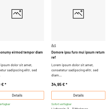
Art
nonumy eirmod tempor diam
Domore ipsu furo mui ipsum retum
ref
ipsum dolor sit amet,
Lorem ipsum dolor sit amet,
etur sadipscing elitr, sed
consetetur sadipscing elitr, sed
.
diam...
0 €
*
34,95 €
*
Details
Details
verfügbar
Sofort verfügbar
Lieferzeit: 2 - 3 Werktage