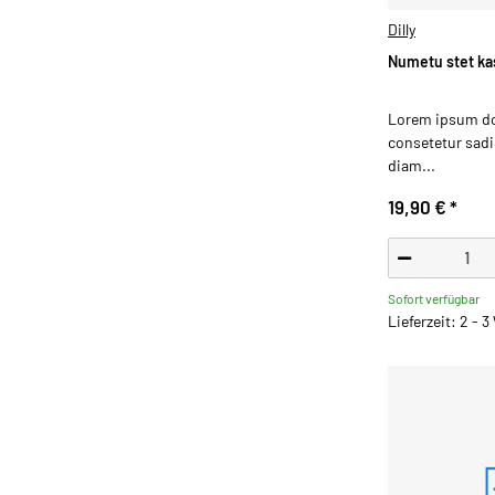
Dilly
Numetu stet ka
Lorem ipsum dol
consetetur sadip
diam...
19,90 €
*
Sofort verfügbar
Lieferzeit: 2 - 