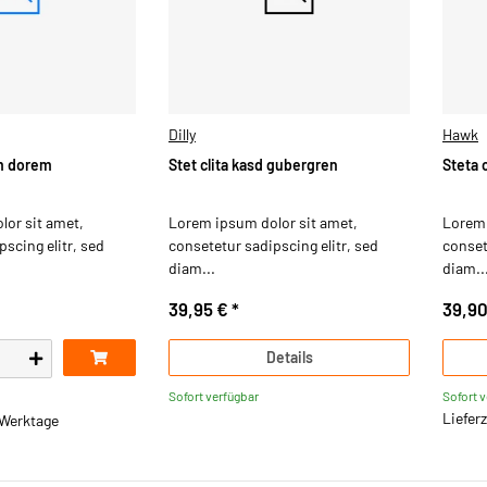
Dilly
Hawk
am dorem
Stet clita kasd gubergren
Steta 
or sit amet,
Lorem ipsum dolor sit amet,
Lorem 
scing elitr, sed
consetetur sadipscing elitr, sed
conset
diam...
diam..
39,95 €
*
39,9
Details
Sofort verfügbar
Sofort 
Lieferz
3 Werktage