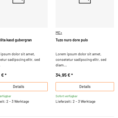
ME+
clita kasd gubergran
Tuzo nuro dore pulo
ipsum dolor sit amet,
Lorem ipsum dolor sit amet,
etur sadipscing elitr, sed
consetetur sadipscing elitr, sed
.
diam...
0 €
*
34,95 €
*
Details
Details
verfügbar
Sofort verfügbar
eit: 2 - 3 Werktage
Lieferzeit: 2 - 3 Werktage