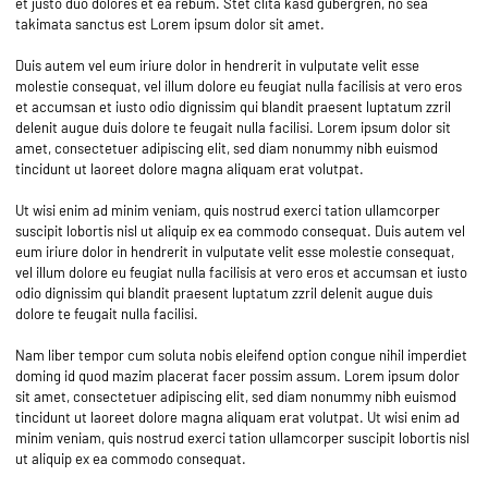
et justo duo dolores et ea rebum. Stet clita kasd gubergren, no sea
takimata sanctus est Lorem ipsum dolor sit amet.
Duis autem vel eum iriure dolor in hendrerit in vulputate velit esse
molestie consequat, vel illum dolore eu feugiat nulla facilisis at vero eros
et accumsan et iusto odio dignissim qui blandit praesent luptatum zzril
delenit augue duis dolore te feugait nulla facilisi. Lorem ipsum dolor sit
amet, consectetuer adipiscing elit, sed diam nonummy nibh euismod
tincidunt ut laoreet dolore magna aliquam erat volutpat.
Ut wisi enim ad minim veniam, quis nostrud exerci tation ullamcorper
suscipit lobortis nisl ut aliquip ex ea commodo consequat. Duis autem vel
eum iriure dolor in hendrerit in vulputate velit esse molestie consequat,
vel illum dolore eu feugiat nulla facilisis at vero eros et accumsan et iusto
odio dignissim qui blandit praesent luptatum zzril delenit augue duis
dolore te feugait nulla facilisi.
Nam liber tempor cum soluta nobis eleifend option congue nihil imperdiet
doming id quod mazim placerat facer possim assum. Lorem ipsum dolor
sit amet, consectetuer adipiscing elit, sed diam nonummy nibh euismod
tincidunt ut laoreet dolore magna aliquam erat volutpat. Ut wisi enim ad
minim veniam, quis nostrud exerci tation ullamcorper suscipit lobortis nisl
ut aliquip ex ea commodo consequat.